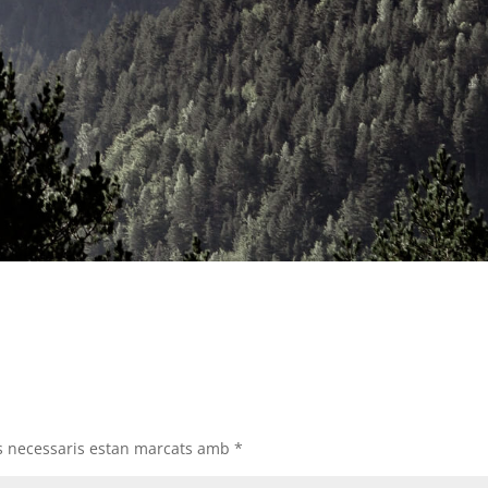
s necessaris estan marcats amb
*